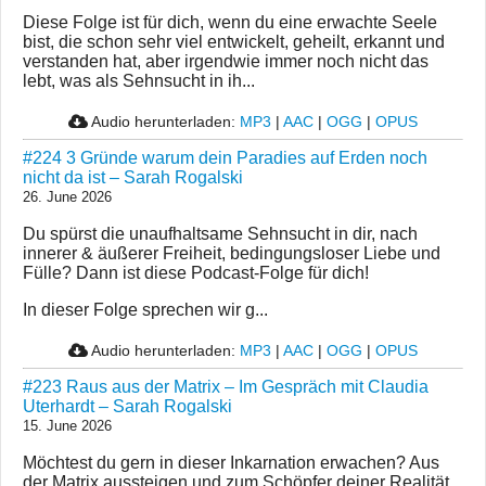
Diese Folge ist für dich, wenn du eine erwachte Seele
bist, die schon sehr viel entwickelt, geheilt, erkannt und
verstanden hat, aber irgendwie immer noch nicht das
lebt, was als Sehnsucht in ih...
Audio herunterladen:
MP3
|
AAC
|
OGG
|
OPUS
#224 3 Gründe warum dein Paradies auf Erden noch
nicht da ist – Sarah Rogalski
26. June 2026
Du spürst die unaufhaltsame Sehnsucht in dir, nach
innerer & äußerer Freiheit, bedingungsloser Liebe und
Fülle? Dann ist diese Podcast-Folge für dich!
In dieser Folge sprechen wir g...
Audio herunterladen:
MP3
|
AAC
|
OGG
|
OPUS
#223 Raus aus der Matrix – Im Gespräch mit Claudia
Uterhardt – Sarah Rogalski
15. June 2026
Möchtest du gern in dieser Inkarnation erwachen? Aus
der Matrix aussteigen und zum Schöpfer deiner Realität