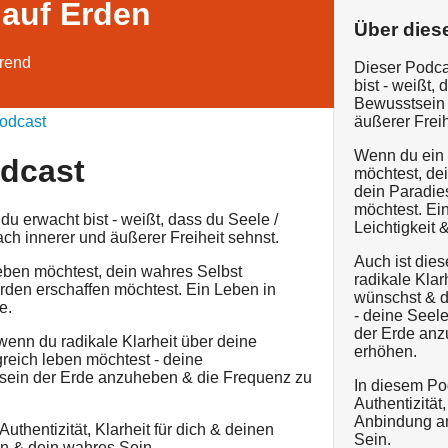
auf Erden
Über dies
erend
Dieser Podcas
bist - weißt,
Bewusstsein 
odcast
äußerer Freih
Wenn du ein 
odcast
möchtest, de
dein Paradie
möchtest. Ei
 du erwacht bist - weißt, dass du Seele /
Leichtigkeit &
ach innerer und äußerer Freiheit sehnst.
Auch ist dies
ben möchtest, dein wahres Selbst
radikale Klar
rden erschaffen möchtest. Ein Leben in
wünschst & d
e.
- deine Seel
der Erde anz
 wenn du radikale Klarheit über deine
erhöhen.
reich leben möchtest - deine
ein der Erde anzuheben & die Frequenz zu
In diesem Po
Authentizität
Anbindung an
uthentizität, Klarheit für dich & deinen
Sein.
on & dein wahres Sein.