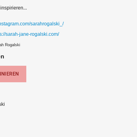
nspirieren...
instagram.com/sarahrogalski_/
s://sarah-jane-rogalski.com/
ah Rogalski
en
ski