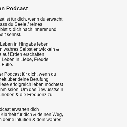
en Podcast
t ist für dich, wenn du erwacht
 dass du Seele / reines
bist & dich nach innerer und
eit sehnst.
Leben in Hingabe leben
in wahres Selbst entwickeln &
s auf Erden erschaffen
n Leben in Liebe, Freude,
 Fülle.
er Podcast für dich, wenn du
heit über deine Berufung
iese erfolgreich leben möchtest
enmission! Um das Bewusstsein
uheben & die Frequenz zu
dcast erwarten dich
, Klarheit für dich & deinen Weg,
 deine Intuition & dein wahres